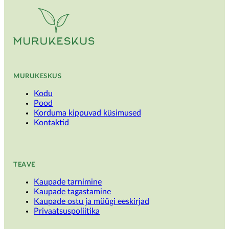
MURUKESKUS
Kodu
Pood
Korduma kippuvad küsimused
Kontaktid
TEAVE
Kaupade tarnimine
Kaupade tagastamine
Kaupade ostu ja müügi eeskirjad
Privaatsuspoliitika