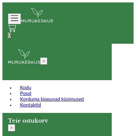
0
Kodu
Pood
Korduma kippuvad küsimused
Kontaktid
Teie ostukorv