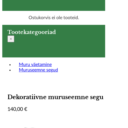
Ostukorvis ei ole tooteid.
Tootekategooriad
Muru väetamine
Muruseemne segud
Dekoratiivne muruseemne segu
140,00
€