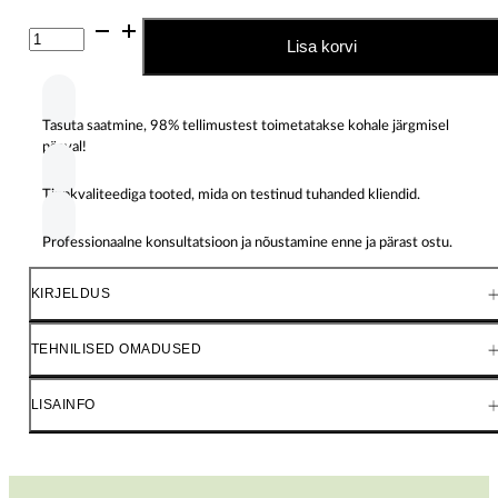
Dekoratiivne
Lisa korvi
muruseemne
segu
kogus
Tasuta saatmine, 98% tellimustest toimetatakse kohale järgmisel
päeval!
Tippkvaliteediga tooted, mida on testinud tuhanded kliendid.
Professionaalne konsultatsioon ja nõustamine enne ja pärast ostu.
KIRJELDUS
TEHNILISED OMADUSED
LISAINFO